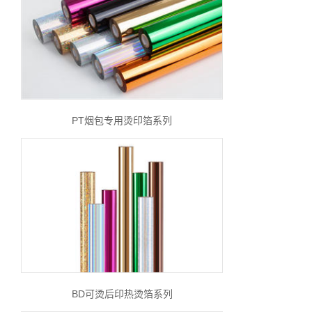
PT烟包专用烫印箔系列
BD可烫后印热烫箔系列