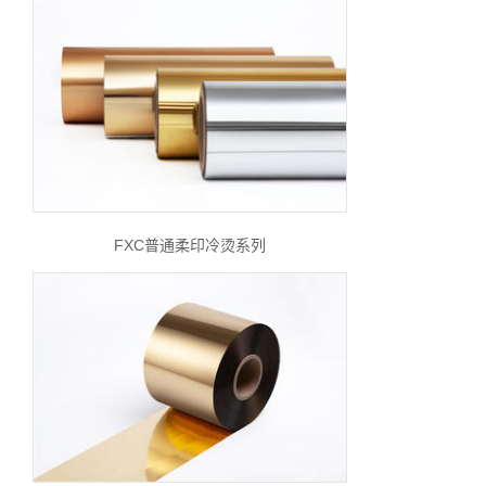
FXC普通柔印冷烫系列