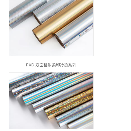
FXD 双面镭射柔印冷烫系列