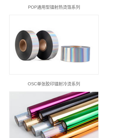
POP通用型镭射热烫箔系列
OSC单张胶印镭射冷烫系列