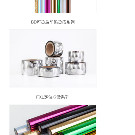
BD可烫后印热烫箔系列
FXL定位冷烫系列