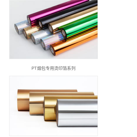
PT烟包专用烫印箔系列