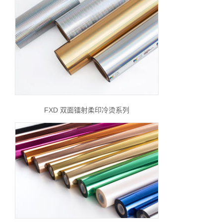
FXD 双面镭射柔印冷烫系列