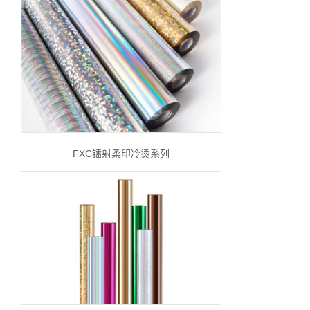
FXC镭射柔印冷烫系列