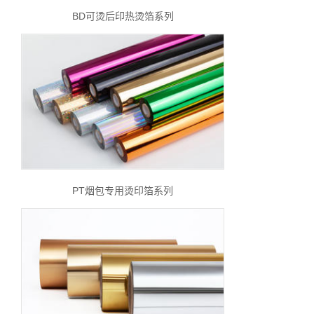
BD可烫后印热烫箔系列
PT烟包专用烫印箔系列