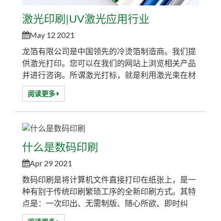
激光印刷|UV激光应用行业
May 12 2021
龙箔有限公司是中国领先的冷烫箔制造商。我们提
供激光打印。您可以在我们的网站上浏览相关产品
并进行咨询。所谓激光打标，就是利用激光束在材
料表面或透明材料内部刻上永久的标记。激光束对
阅读更多
物质能产生化学和物理作用！当材料瞬间吸收激光
时，就会发生物理或化学反应，从而刻出痕迹或显
现出图案或文字！所以又叫激光镭雕。可雕刻多种
非金属材料，应用于服装面料、医药包装、酒类包
什么是数码印刷
装、建筑陶瓷、饮料包装、布艺切割、橡胶制品、
贝壳...
Apr 29 2021
数码印刷是将计算机文件直接打印在纸张上，是一
种有别于传统印刷繁琐工序的全新印刷方式。其特
点是：一次印出、无需制版、随心所欲、即时纠
错、可变印刷、按需印刷。数码印刷是在印刷技术