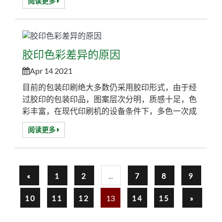
阅读更多
基础上发展起来的一门综合技术，以电子文本为载
体，通过网络传送到数字印刷设备，实现直接印
刷。印刷生产过程中免制版、信息可变是其最具特
点的，它涉及了印刷、电子、计算机、网络、通信
胶印色彩差异的原因
等多个技术领域。数字印刷的信息实现了100％的
可变性...
Apr 14 2021
目前的包装印刷绝大多数仍采用胶印形式，由于经
过胶印的包装印品，图案层次分明，质感十足，色
彩丰富，在现代印刷机的设备条件下，多色一次成
型效率高，因此颇受客户的青睐。但是胶印印刷品
阅读更多
也有致命的弱点，相对其它印刷方式容易产生色
差。印刷过程中导致印刷品色差的因素有很多，可
以从以下几个方面进行分析探究其特殊性。 1、 签
约材料： 1. 纸张对色彩的影响A、纸张的白度：不
...
«
1
2
7
8
9
同白度的纸张对印刷墨层颜色呈现的影响是不...
13
10
11
12
14
15
»