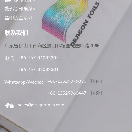
数码烫印箔系列
丝印烫金系列
联系我们
广东省佛山市南海区狮山科技园北园中路20号
+86-757-81082305
电话:
+86-757-81082301
+86-13929975030
（国内）
Whatsapp/Wechat:
+86-13929966447
（国外）
sales@dragonfoils.com
邮箱: