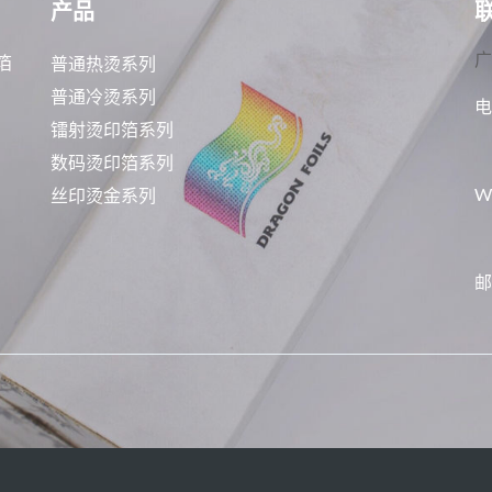
产品
广
普通热烫系列
箔
普通冷烫系列
电
镭射烫印箔系列
数码烫印箔系列
W
丝印烫金系列
邮