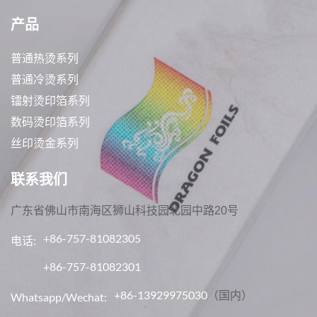
产品
普通热烫系列
普通冷烫系列
镭射烫印箔系列
数码烫印箔系列
丝印烫金系列
联系我们
广东省佛山市南海区狮山科技园北园中路20号
+86-757-81082305
电话:
+86-757-81082301
+86-13929975030
（国内）
Whatsapp/Wechat: