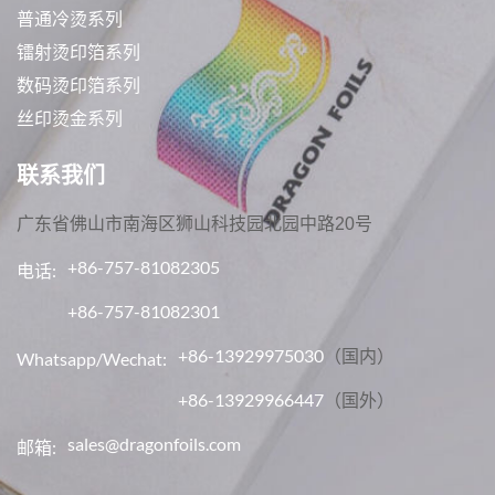
普通冷烫系列
镭射烫印箔系列
数码烫印箔系列
丝印烫金系列
联系我们
广东省佛山市南海区狮山科技园北园中路20号
+86-757-81082305
电话:
+86-757-81082301
+86-13929975030
（国内）
Whatsapp/Wechat:
+86-13929966447
（国外）
sales@dragonfoils.com
邮箱: