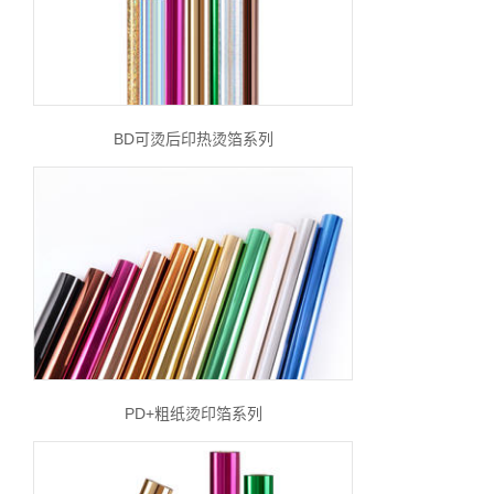
BD可烫后印热烫箔系列
PD+粗纸烫印箔系列