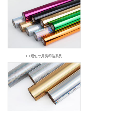
PT烟包专用烫印箔系列