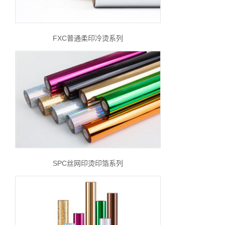
FXC普通柔印冷烫系列
SPC丝网印烫印箔系列