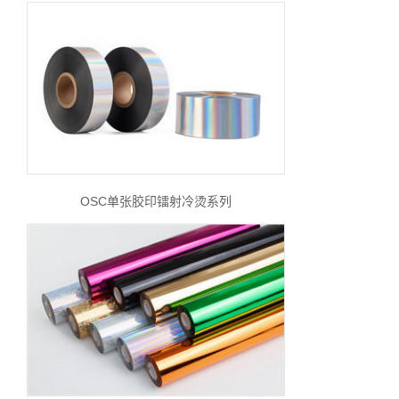
OSC单张胶印镭射冷烫系列