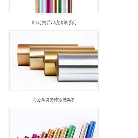
BD可烫后印热烫箔系列
FXC普通柔印冷烫系列