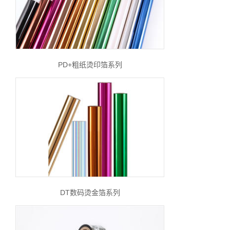
PD+粗纸烫印箔系列
DT数码烫金箔系列