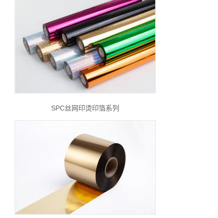
SPC丝网印烫印箔系列