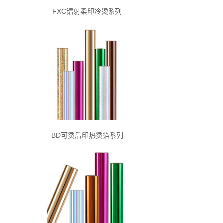
FXC镭射柔印冷烫系列
BD可烫后印热烫箔系列