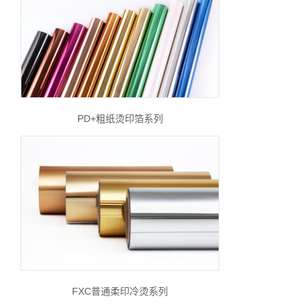
PD+粗纸烫印箔系列
FXC普通柔印冷烫系列