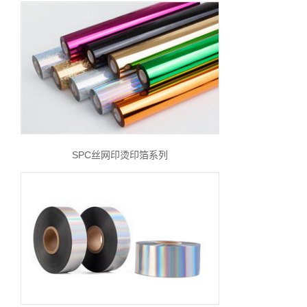
SPC丝网印烫印箔系列