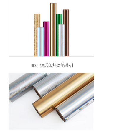
BD可烫后印热烫箔系列