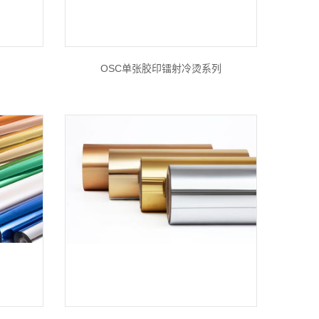
OSC单张胶印镭射冷烫系列