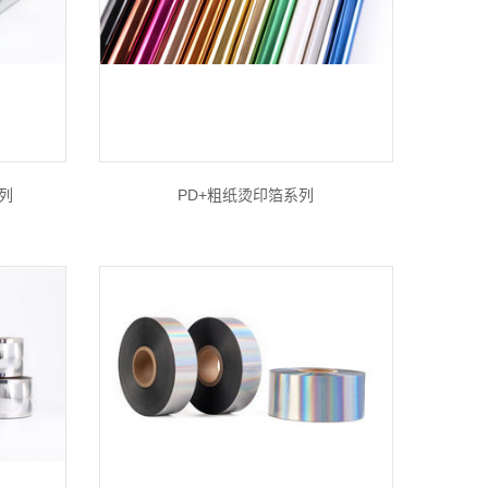
列
PD+粗纸烫印箔系列