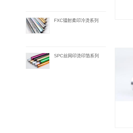
FXC镭射柔印冷烫系列
SPC丝网印烫印箔系列