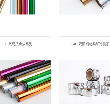
DT数码烫金箔系列
FXD 双面镭射柔印冷烫系