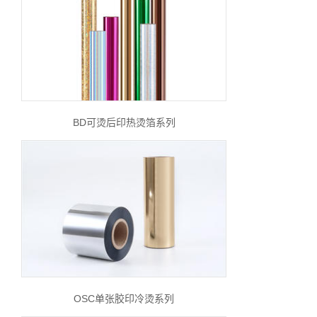
BD可烫后印热烫箔系列
OSC单张胶印冷烫系列