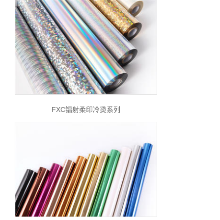
FXC镭射柔印冷烫系列