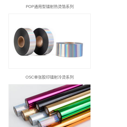
POP通用型镭射热烫箔系列
OSC单张胶印镭射冷烫系列