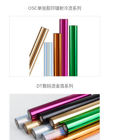
OSC单张胶印镭射冷烫系列
DT数码烫金箔系列