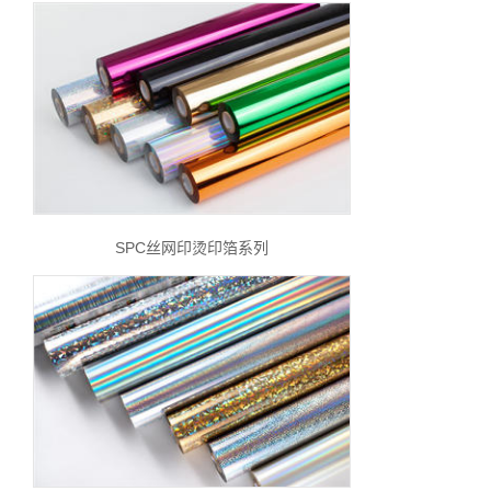
SPC丝网印烫印箔系列