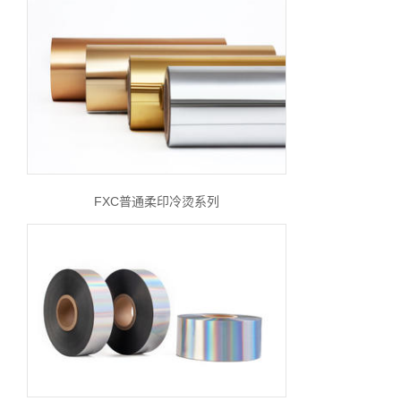
FXC普通柔印冷烫系列