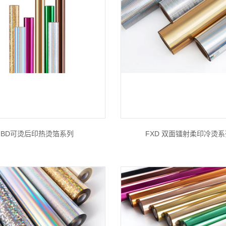
BD可烫后印热烫箔系列
FXD 双面镭射柔印冷烫系