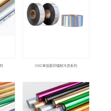
列
OSC单张胶印镭射冷烫系列