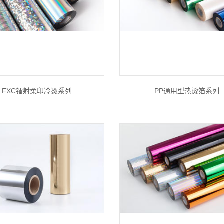
FXC镭射柔印冷烫系列
PP通用型热烫箔系列