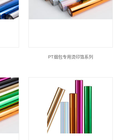
PT烟包专用烫印箔系列