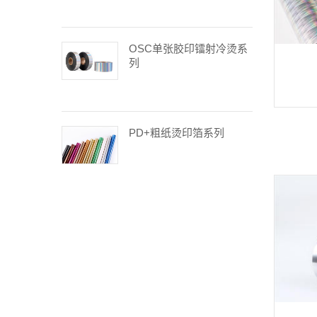
OSC单张胶印镭射冷烫系
列
PD+粗纸烫印箔系列