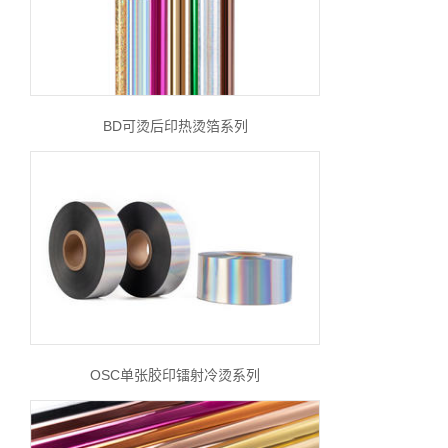
BD可烫后印热烫箔系列
OSC单张胶印镭射冷烫系列