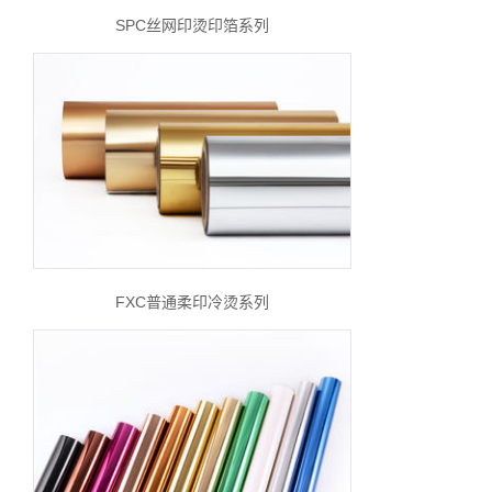
SPC丝网印烫印箔系列
FXC普通柔印冷烫系列