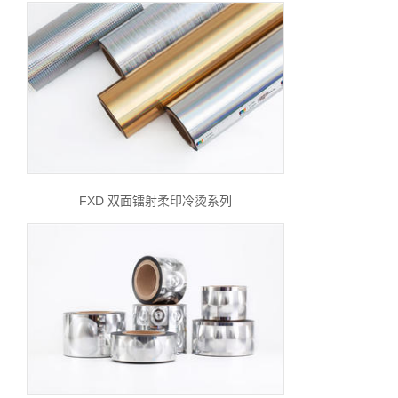
FXD 双面镭射柔印冷烫系列