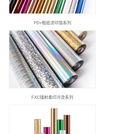
PD+粗纸烫印箔系列
FXC镭射柔印冷烫系列